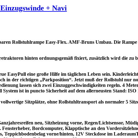
Einzugswinde + Navi
en Rollstuhlrampe Easy-Flex. AMF-Bruns Umbau. Die Rampe läss
etraktoren hinten ordnungsgemäß fixiert, zusätzlich wird die zu b
e EasyPull eine große Hilfe im täglichen Leben sein. Kinderleich
sch in der richtigen „Parkposition“. Jetzt muß der Rollstuhl nur 
rnbedienung lassen sich zwei Einzuggeschwindigkeiten regeln. 4 Met
 System ist in puncto Sicherheit auf dem allerneusten Stand: IS
vollwertige Sitzplätze, ohne Rollstuhltransport als normaler 5 Sitz
anzjahresreifen neu, Sitzheizung vorne, Regen/Lichtsensor, Müdi
ktr. Fensterheber, Bordcomputer, Klapptische an den Vordersitzleh
hts, Teppichbodenbelag vorne/hinten, 12V Steckdose im LaderaumT