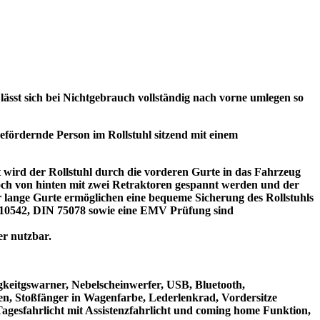
t sich bei Nichtgebrauch vollständig nach vorne umlegen so
efördernde Person im Rollstuhl sitzend mit einem
t wird der Rollstuhl durch die vorderen Gurte in das Fahrzeug
noch von hinten mit zwei Retraktoren gespannt werden und der
er lange Gurte ermöglichen eine bequeme Sicherung des Rollstuhls
O 10542, DIN 75078 sowie eine EMV Prüfung sind
er nutzbar.
gkeitgswarner, Nebelscheinwerfer, USB, Bluetooth,
nen, Stoßfänger in Wagenfarbe, Lederlenkrad, Vordersitze
agesfahrlicht mit Assistenzfahrlicht und coming home Funktion,