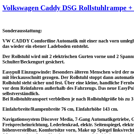
Volkswagen Caddy DSG Rollstuhlrampe + 
Sonderausstattung:
VW CADDY Comfortline Automatik mit einer nach vorn umlegbar
das wieder ein ebener Ladeboden entsteht.
Der Rollstuhl wird mit 2 elektrischen Gurten vorne und 2 Spannr
Schulter/Beckengurt gesichert.
Easypull Einzugswinde: Besonders älteren Menschen wird der neu
mit Heckausschnitt gezogen. Der Rollstuhl stoppt dann automati
Rollstuhl steht sicher und fest. Über eine kleine, handliche Fe
vor dem Reinfahren außerhalb des Fahrzeugs. Das neue EasyPull
selbstverständlich.
Bei Rollstuhltransport verbleiben je nach Rollstuhlgröße bis zu 3 
Einfahrbreite/Rampenbreite 76 cm, Einfahrhöhe 143 cm.
Navigationssystem Discover Media, 7-Gang Automatikgetriebe, G
Freisprecheinrichtung, Lederlenkrad, elektr. Seitenspiegel, ele
höhenverstellbar, Komfortsitze vorn, Make up Spiegel links/rec