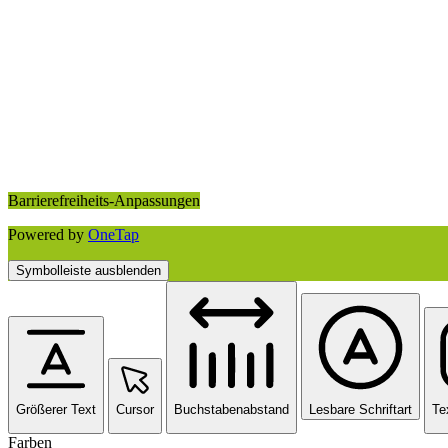
Barrierefreiheits-Anpassungen
Powered by
OneTap
Symbolleiste ausblenden
Größerer Text
Cursor
Buchstabenabstand
Lesbare Schriftart
Te
Farben